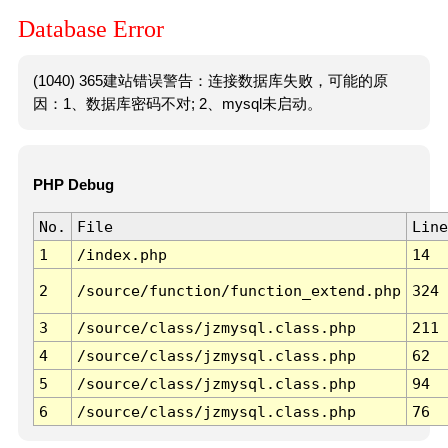
Database Error
(1040) 365建站错误警告：连接数据库失败，可能的原
因：1、数据库密码不对; 2、mysql未启动。
PHP Debug
No.
File
Line
1
/index.php
14
2
/source/function/function_extend.php
324
3
/source/class/jzmysql.class.php
211
4
/source/class/jzmysql.class.php
62
5
/source/class/jzmysql.class.php
94
6
/source/class/jzmysql.class.php
76