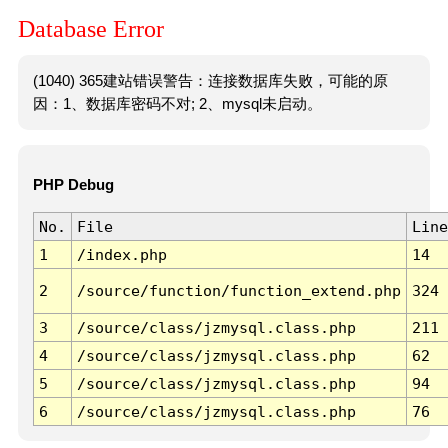
Database Error
(1040) 365建站错误警告：连接数据库失败，可能的原
因：1、数据库密码不对; 2、mysql未启动。
PHP Debug
No.
File
Line
1
/index.php
14
2
/source/function/function_extend.php
324
3
/source/class/jzmysql.class.php
211
4
/source/class/jzmysql.class.php
62
5
/source/class/jzmysql.class.php
94
6
/source/class/jzmysql.class.php
76