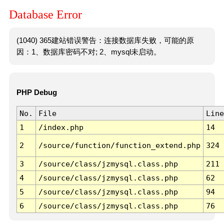
Database Error
(1040) 365建站错误警告：连接数据库失败，可能的原
因：1、数据库密码不对; 2、mysql未启动。
PHP Debug
No.
File
Line
1
/index.php
14
2
/source/function/function_extend.php
324
3
/source/class/jzmysql.class.php
211
4
/source/class/jzmysql.class.php
62
5
/source/class/jzmysql.class.php
94
6
/source/class/jzmysql.class.php
76