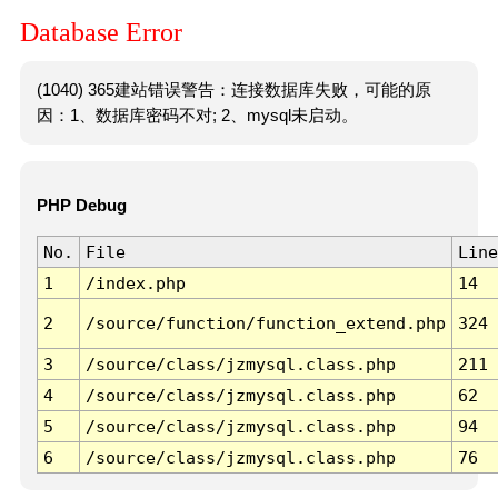
Database Error
(1040) 365建站错误警告：连接数据库失败，可能的原
因：1、数据库密码不对; 2、mysql未启动。
PHP Debug
No.
File
Line
1
/index.php
14
2
/source/function/function_extend.php
324
3
/source/class/jzmysql.class.php
211
4
/source/class/jzmysql.class.php
62
5
/source/class/jzmysql.class.php
94
6
/source/class/jzmysql.class.php
76