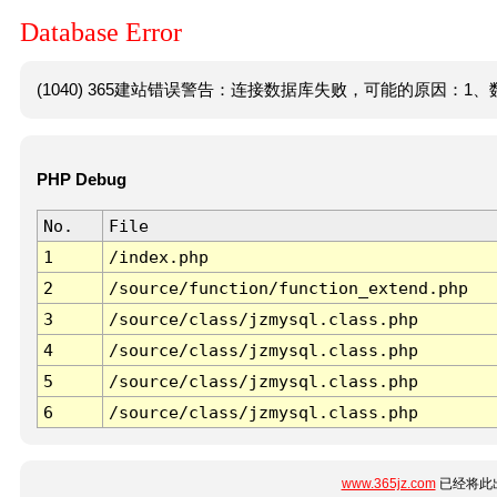
Database Error
(1040) 365建站错误警告：连接数据库失败，可能的原因：1、数
PHP Debug
No.
File
1
/index.php
2
/source/function/function_extend.php
3
/source/class/jzmysql.class.php
4
/source/class/jzmysql.class.php
5
/source/class/jzmysql.class.php
6
/source/class/jzmysql.class.php
www.365jz.com
已经将此