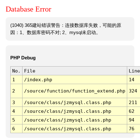
Database Error
(1040) 365建站错误警告：连接数据库失败，可能的原
因：1、数据库密码不对; 2、mysql未启动。
PHP Debug
No.
File
Line
1
/index.php
14
2
/source/function/function_extend.php
324
3
/source/class/jzmysql.class.php
211
4
/source/class/jzmysql.class.php
62
5
/source/class/jzmysql.class.php
94
6
/source/class/jzmysql.class.php
76