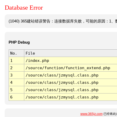
Database Error
(1040) 365建站错误警告：连接数据库失败，可能的原因：1、数
PHP Debug
No.
File
1
/index.php
2
/source/function/function_extend.php
3
/source/class/jzmysql.class.php
4
/source/class/jzmysql.class.php
5
/source/class/jzmysql.class.php
6
/source/class/jzmysql.class.php
www.365jz.com
已经将此