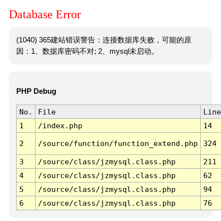
Database Error
(1040) 365建站错误警告：连接数据库失败，可能的原
因：1、数据库密码不对; 2、mysql未启动。
PHP Debug
No.
File
Line
1
/index.php
14
2
/source/function/function_extend.php
324
3
/source/class/jzmysql.class.php
211
4
/source/class/jzmysql.class.php
62
5
/source/class/jzmysql.class.php
94
6
/source/class/jzmysql.class.php
76