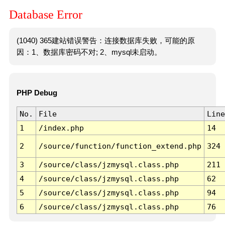
Database Error
(1040) 365建站错误警告：连接数据库失败，可能的原
因：1、数据库密码不对; 2、mysql未启动。
PHP Debug
No.
File
Line
1
/index.php
14
2
/source/function/function_extend.php
324
3
/source/class/jzmysql.class.php
211
4
/source/class/jzmysql.class.php
62
5
/source/class/jzmysql.class.php
94
6
/source/class/jzmysql.class.php
76