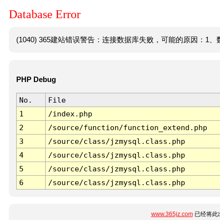
Database Error
(1040) 365建站错误警告：连接数据库失败，可能的原因：1、数
PHP Debug
No.
File
1
/index.php
2
/source/function/function_extend.php
3
/source/class/jzmysql.class.php
4
/source/class/jzmysql.class.php
5
/source/class/jzmysql.class.php
6
/source/class/jzmysql.class.php
www.365jz.com
已经将此