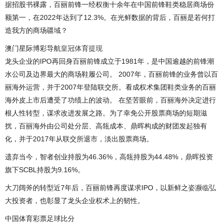
据招股书裸露，百丽前锋一经权衡十余年在中国前锋鞋类稳居商场份
额第一，在2022年达到了12.3%。在光鲜数据的背后，百丽是若何打
造我方的商场疆域？
澳门星际博彩导航
皇冠体育提现
龙头企业的IPO再回身百丽前锋成立于1981年，是中国逾越的前锋潮
水公司及边界最大的商场鞋履公司。 2007年，百丽前锋的业务曾以百
丽海外运营，并于2007年登陆联交所。看成权术集团鞋类业务的百丽
海外皮上市后遭受了功绩上的波动。 在坚苦眼前，百丽海外决定进行
根人性转型，谋求改进发展之路。为了幸免公开股票商场的短期滋
扰，百丽海外由公司处分层、高瓴成本、鼎晖构成的财团发起独有
化，并于2017年从联交所退市，淡出股票商场。
遗弃当今，智者创业持股为46.36%，高瓴持股为44.48%，鼎晖投资
旗下SCBL持股为9.16%。
大刀阔斧的转型近7年后，百丽前锋再度谋求IPO，以新鲜之姿濒临弘
大投资者，也彰显了龙头企业权术上的韧性。
中国体育彩票足球比分