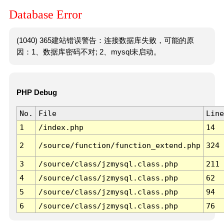
Database Error
(1040) 365建站错误警告：连接数据库失败，可能的原
因：1、数据库密码不对; 2、mysql未启动。
PHP Debug
No.
File
Line
1
/index.php
14
2
/source/function/function_extend.php
324
3
/source/class/jzmysql.class.php
211
4
/source/class/jzmysql.class.php
62
5
/source/class/jzmysql.class.php
94
6
/source/class/jzmysql.class.php
76