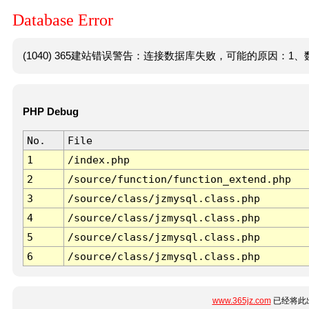
Database Error
(1040) 365建站错误警告：连接数据库失败，可能的原因：1、数
PHP Debug
No.
File
1
/index.php
2
/source/function/function_extend.php
3
/source/class/jzmysql.class.php
4
/source/class/jzmysql.class.php
5
/source/class/jzmysql.class.php
6
/source/class/jzmysql.class.php
www.365jz.com
已经将此