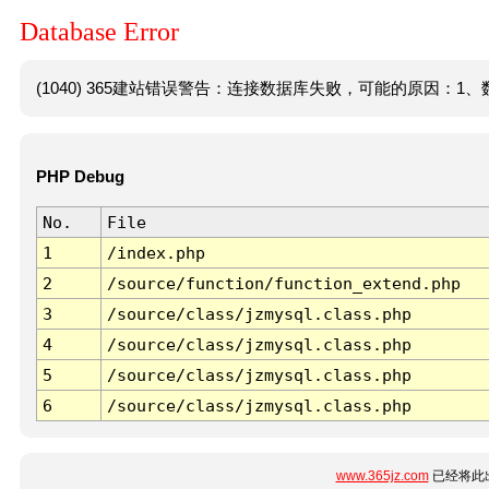
Database Error
(1040) 365建站错误警告：连接数据库失败，可能的原因：1、数
PHP Debug
No.
File
1
/index.php
2
/source/function/function_extend.php
3
/source/class/jzmysql.class.php
4
/source/class/jzmysql.class.php
5
/source/class/jzmysql.class.php
6
/source/class/jzmysql.class.php
www.365jz.com
已经将此