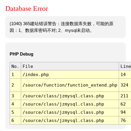
Database Error
(1040) 365建站错误警告：连接数据库失败，可能的原
因：1、数据库密码不对; 2、mysql未启动。
PHP Debug
No.
File
Line
1
/index.php
14
2
/source/function/function_extend.php
324
3
/source/class/jzmysql.class.php
211
4
/source/class/jzmysql.class.php
62
5
/source/class/jzmysql.class.php
94
6
/source/class/jzmysql.class.php
76