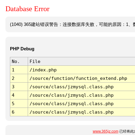
Database Error
(1040) 365建站错误警告：连接数据库失败，可能的原因：1、数
PHP Debug
No.
File
1
/index.php
2
/source/function/function_extend.php
3
/source/class/jzmysql.class.php
4
/source/class/jzmysql.class.php
5
/source/class/jzmysql.class.php
6
/source/class/jzmysql.class.php
www.365jz.com
已经将此