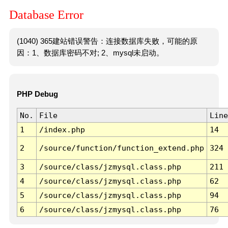
Database Error
(1040) 365建站错误警告：连接数据库失败，可能的原
因：1、数据库密码不对; 2、mysql未启动。
PHP Debug
No.
File
Line
1
/index.php
14
2
/source/function/function_extend.php
324
3
/source/class/jzmysql.class.php
211
4
/source/class/jzmysql.class.php
62
5
/source/class/jzmysql.class.php
94
6
/source/class/jzmysql.class.php
76