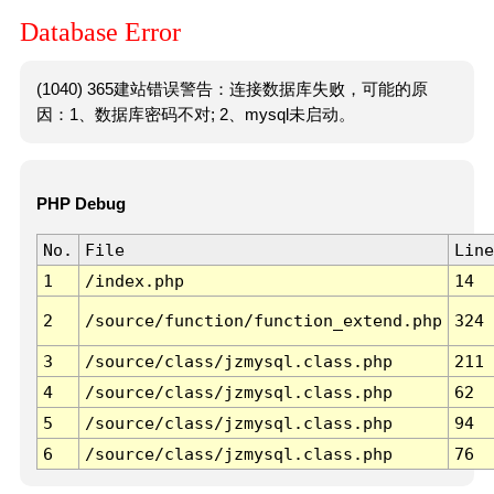
Database Error
(1040) 365建站错误警告：连接数据库失败，可能的原
因：1、数据库密码不对; 2、mysql未启动。
PHP Debug
No.
File
Line
1
/index.php
14
2
/source/function/function_extend.php
324
3
/source/class/jzmysql.class.php
211
4
/source/class/jzmysql.class.php
62
5
/source/class/jzmysql.class.php
94
6
/source/class/jzmysql.class.php
76