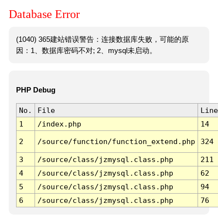
Database Error
(1040) 365建站错误警告：连接数据库失败，可能的原
因：1、数据库密码不对; 2、mysql未启动。
PHP Debug
No.
File
Line
1
/index.php
14
2
/source/function/function_extend.php
324
3
/source/class/jzmysql.class.php
211
4
/source/class/jzmysql.class.php
62
5
/source/class/jzmysql.class.php
94
6
/source/class/jzmysql.class.php
76