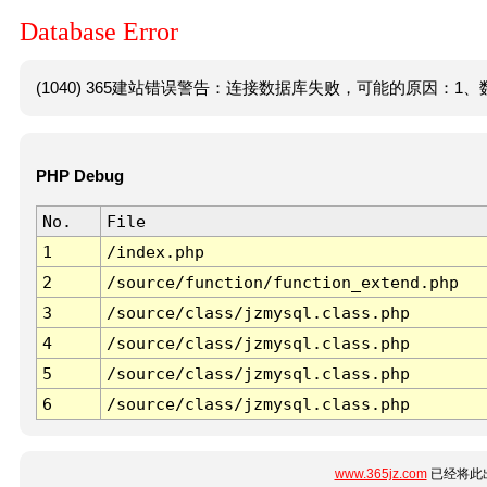
Database Error
(1040) 365建站错误警告：连接数据库失败，可能的原因：1、数
PHP Debug
No.
File
1
/index.php
2
/source/function/function_extend.php
3
/source/class/jzmysql.class.php
4
/source/class/jzmysql.class.php
5
/source/class/jzmysql.class.php
6
/source/class/jzmysql.class.php
www.365jz.com
已经将此