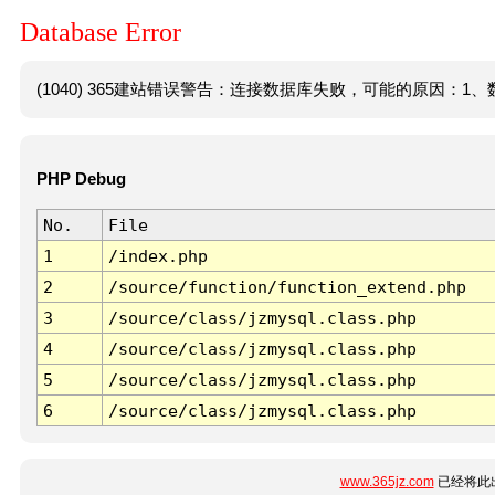
Database Error
(1040) 365建站错误警告：连接数据库失败，可能的原因：1、数
PHP Debug
No.
File
1
/index.php
2
/source/function/function_extend.php
3
/source/class/jzmysql.class.php
4
/source/class/jzmysql.class.php
5
/source/class/jzmysql.class.php
6
/source/class/jzmysql.class.php
www.365jz.com
已经将此