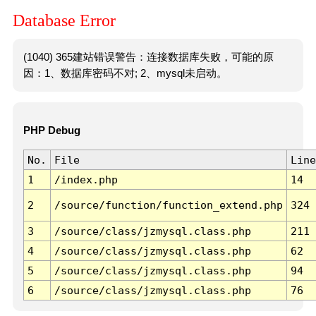
Database Error
(1040) 365建站错误警告：连接数据库失败，可能的原
因：1、数据库密码不对; 2、mysql未启动。
PHP Debug
No.
File
Line
1
/index.php
14
2
/source/function/function_extend.php
324
3
/source/class/jzmysql.class.php
211
4
/source/class/jzmysql.class.php
62
5
/source/class/jzmysql.class.php
94
6
/source/class/jzmysql.class.php
76