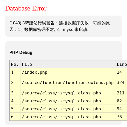
Database Error
(1040) 365建站错误警告：连接数据库失败，可能的原
因：1、数据库密码不对; 2、mysql未启动。
PHP Debug
No.
File
Line
1
/index.php
14
2
/source/function/function_extend.php
324
3
/source/class/jzmysql.class.php
211
4
/source/class/jzmysql.class.php
62
5
/source/class/jzmysql.class.php
94
6
/source/class/jzmysql.class.php
76