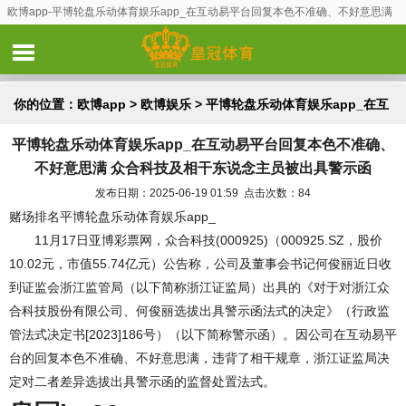
欧博app-平博轮盘乐动体育娱乐app_在互动易平台回复本色不准确、不好意思满
众合科技及相干东说念主员被出具警示函
你的位置：
欧博app
>
欧博娱乐
> 平博轮盘乐动体育娱乐app_在互
平博轮盘乐动体育娱乐app_在互动易平台回复本色不准确、
动易平台回复本色不准确、不好意思满 众合科技及相干东说念主员
不好意思满 众合科技及相干东说念主员被出具警示函
被出具警示函
发布日期：2025-06-19 01:59 点击次数：84
赌场排名平博轮盘乐动体育娱乐app_
11月17日亚博彩票网，众合科技(000925)（000925.SZ，股价
10.02元，市值55.74亿元）公告称，公司及董事会书记何俊丽近日收
到证监会浙江监管局（以下简称浙江证监局）出具的《对于对浙江众
合科技股份有限公司、何俊丽选拔出具警示函法式的决定》（行政监
管法式决定书[2023]186号）（以下简称警示函）。因公司在互动易平
台的回复本色不准确、不好意思满，违背了相干规章，浙江证监局决
定对二者差异选拔出具警示函的监督处置法式。