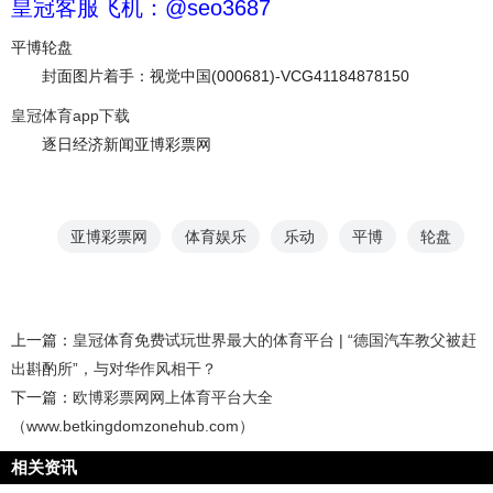
皇冠客服飞机：@seo3687
平博轮盘
封面图片着手：视觉中国(000681)-VCG41184878150
皇冠体育app下载
逐日经济新闻亚博彩票网
亚博彩票网
体育娱乐
乐动
平博
轮盘
上一篇：
皇冠体育免费试玩世界最大的体育平台 | “德国汽车教父被赶
出斟酌所”，与对华作风相干？
下一篇：
欧博彩票网网上体育平台大全
（www.betkingdomzonehub.com）
相关资讯