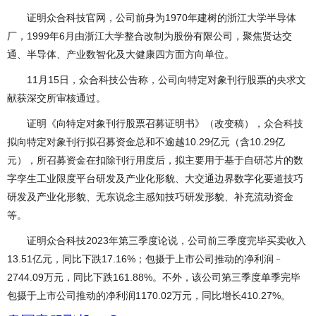
证明众合科技官网，公司前身为1970年建树的浙江大学半导体
厂，1999年6月由浙江大学整合改制为股份有限公司，聚焦贤达交
通、半导体、产业数智化及大健康四方面方向单位。
11月15日，众合科技公告称，公司向特定对象刊行股票的央求文
献获深交所审核通过。
证明《向特定对象刊行股票召募证明书》（改变稿），众合科技
拟向特定对象刊行拟召募资金总和不逾越10.29亿元（含10.29亿
元），所召募资金在扣除刊行用度后，拟主要用于基于自研芯片的数
字孪生工业限度平台研发及产业化形貌、大交通边界数字化要道技巧
研发及产业化形貌、无东说念主感知技巧研发形貌、补充流动资金
等。
证明众合科技2023年第三季度论说，公司前三季度完毕买卖收入
13.51亿元，同比下跌17.16%；包摄于上市公司推动的净利润﹣
2744.09万元，同比下跌161.88%。不外，该公司第三季度单季完毕
包摄于上市公司推动的净利润1170.02万元，同比增长410.27%。