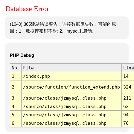
Database Error
(1040) 365建站错误警告：连接数据库失败，可能的原
因：1、数据库密码不对; 2、mysql未启动。
PHP Debug
No.
File
Line
1
/index.php
14
2
/source/function/function_extend.php
324
3
/source/class/jzmysql.class.php
211
4
/source/class/jzmysql.class.php
62
5
/source/class/jzmysql.class.php
94
6
/source/class/jzmysql.class.php
76