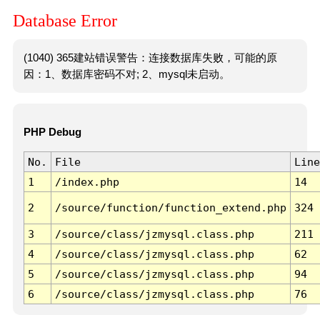
Database Error
(1040) 365建站错误警告：连接数据库失败，可能的原
因：1、数据库密码不对; 2、mysql未启动。
PHP Debug
No.
File
Line
1
/index.php
14
2
/source/function/function_extend.php
324
3
/source/class/jzmysql.class.php
211
4
/source/class/jzmysql.class.php
62
5
/source/class/jzmysql.class.php
94
6
/source/class/jzmysql.class.php
76