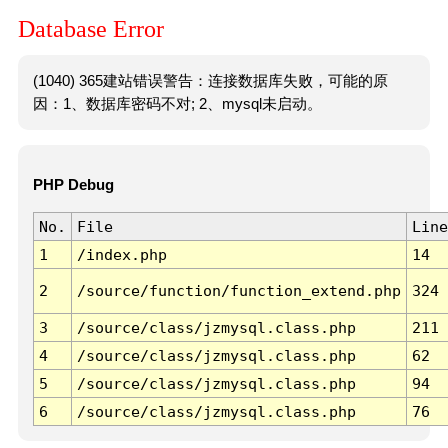
Database Error
(1040) 365建站错误警告：连接数据库失败，可能的原
因：1、数据库密码不对; 2、mysql未启动。
PHP Debug
No.
File
Line
1
/index.php
14
2
/source/function/function_extend.php
324
3
/source/class/jzmysql.class.php
211
4
/source/class/jzmysql.class.php
62
5
/source/class/jzmysql.class.php
94
6
/source/class/jzmysql.class.php
76