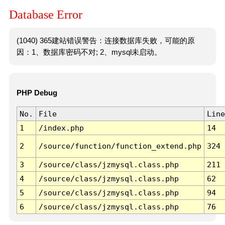
Database Error
(1040) 365建站错误警告：连接数据库失败，可能的原
因：1、数据库密码不对; 2、mysql未启动。
PHP Debug
No.
File
Line
1
/index.php
14
2
/source/function/function_extend.php
324
3
/source/class/jzmysql.class.php
211
4
/source/class/jzmysql.class.php
62
5
/source/class/jzmysql.class.php
94
6
/source/class/jzmysql.class.php
76