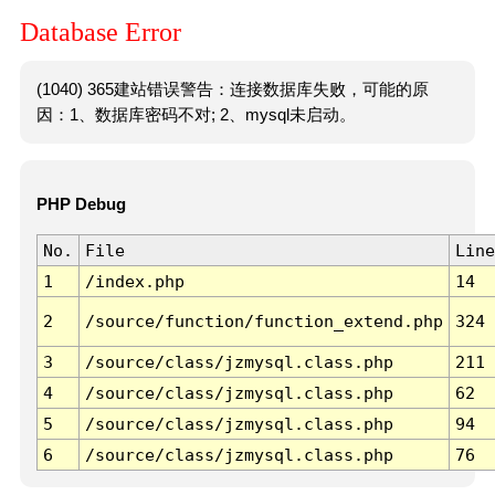
Database Error
(1040) 365建站错误警告：连接数据库失败，可能的原
因：1、数据库密码不对; 2、mysql未启动。
PHP Debug
No.
File
Line
1
/index.php
14
2
/source/function/function_extend.php
324
3
/source/class/jzmysql.class.php
211
4
/source/class/jzmysql.class.php
62
5
/source/class/jzmysql.class.php
94
6
/source/class/jzmysql.class.php
76