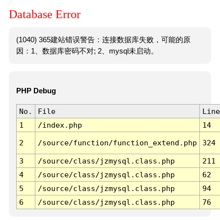
Database Error
(1040) 365建站错误警告：连接数据库失败，可能的原
因：1、数据库密码不对; 2、mysql未启动。
PHP Debug
No.
File
Line
1
/index.php
14
2
/source/function/function_extend.php
324
3
/source/class/jzmysql.class.php
211
4
/source/class/jzmysql.class.php
62
5
/source/class/jzmysql.class.php
94
6
/source/class/jzmysql.class.php
76