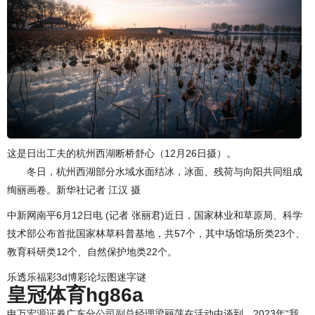
这是日出工夫的杭州西湖断桥舒心（12月26日摄）。
冬日，杭州西湖部分水域水面结冰，冰面、残荷与向阳共同组成
绚丽画卷。新华社记者 江汉 摄
中新网南平6月12日电 (记者 张丽君)近日，国家林业和草原局、科学
技术部公布首批国家林草科普基地，共57个，其中场馆场所类23个、
教育科研类12个、自然保护地类22个。
乐透乐福彩3d博彩论坛图迷字谜
皇冠体育hg86a
申万宏源证券广东分公司副总经理梁丽萍在活动中谈到，2023年“我