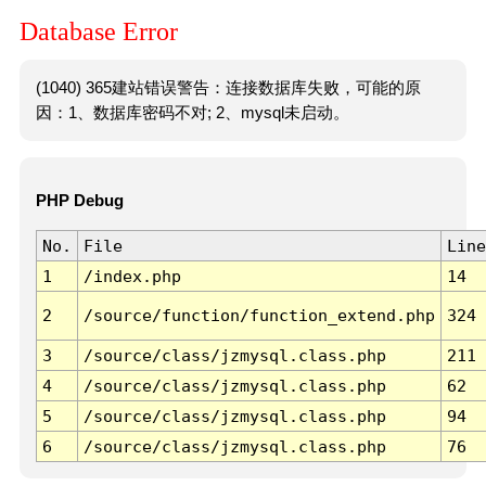
Database Error
(1040) 365建站错误警告：连接数据库失败，可能的原
因：1、数据库密码不对; 2、mysql未启动。
PHP Debug
No.
File
Line
1
/index.php
14
2
/source/function/function_extend.php
324
3
/source/class/jzmysql.class.php
211
4
/source/class/jzmysql.class.php
62
5
/source/class/jzmysql.class.php
94
6
/source/class/jzmysql.class.php
76