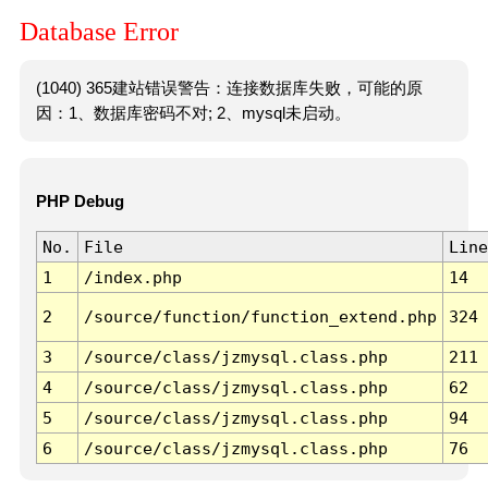
Database Error
(1040) 365建站错误警告：连接数据库失败，可能的原
因：1、数据库密码不对; 2、mysql未启动。
PHP Debug
No.
File
Line
1
/index.php
14
2
/source/function/function_extend.php
324
3
/source/class/jzmysql.class.php
211
4
/source/class/jzmysql.class.php
62
5
/source/class/jzmysql.class.php
94
6
/source/class/jzmysql.class.php
76