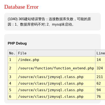
Database Error
(1040) 365建站错误警告：连接数据库失败，可能的原
因：1、数据库密码不对; 2、mysql未启动。
PHP Debug
No.
File
Line
1
/index.php
14
2
/source/function/function_extend.php
324
3
/source/class/jzmysql.class.php
211
4
/source/class/jzmysql.class.php
62
5
/source/class/jzmysql.class.php
94
6
/source/class/jzmysql.class.php
76