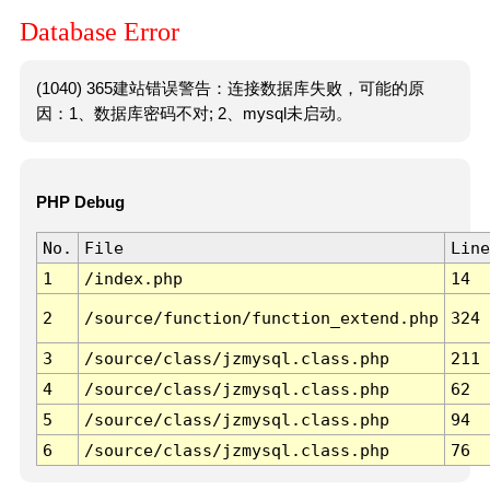
Database Error
(1040) 365建站错误警告：连接数据库失败，可能的原
因：1、数据库密码不对; 2、mysql未启动。
PHP Debug
No.
File
Line
1
/index.php
14
2
/source/function/function_extend.php
324
3
/source/class/jzmysql.class.php
211
4
/source/class/jzmysql.class.php
62
5
/source/class/jzmysql.class.php
94
6
/source/class/jzmysql.class.php
76