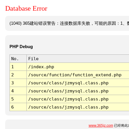
Database Error
(1040) 365建站错误警告：连接数据库失败，可能的原因：1、数
PHP Debug
No.
File
1
/index.php
2
/source/function/function_extend.php
3
/source/class/jzmysql.class.php
4
/source/class/jzmysql.class.php
5
/source/class/jzmysql.class.php
6
/source/class/jzmysql.class.php
www.365jz.com
已经将此