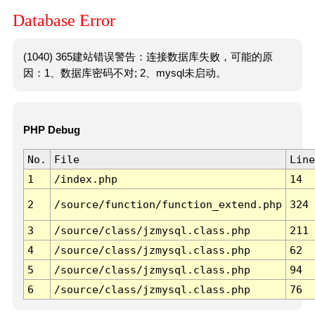
Database Error
(1040) 365建站错误警告：连接数据库失败，可能的原
因：1、数据库密码不对; 2、mysql未启动。
PHP Debug
No.
File
Line
1
/index.php
14
2
/source/function/function_extend.php
324
3
/source/class/jzmysql.class.php
211
4
/source/class/jzmysql.class.php
62
5
/source/class/jzmysql.class.php
94
6
/source/class/jzmysql.class.php
76