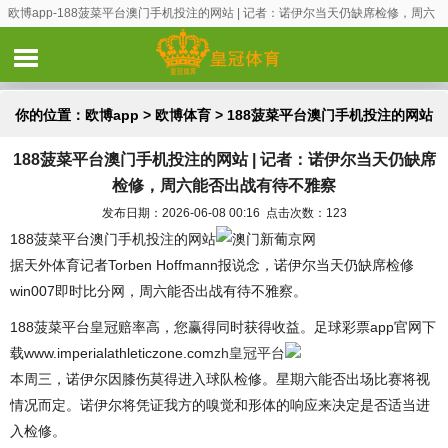
欧博app-188菠菜平台澳门手机投注的网站 | 记者：诺伊尔当天仍缺席检修，周六
能否出战有待不雅察
你的位置：
欧博app
>
欧博体育
> 188菠菜平台澳门手机投注的网站
188菠菜平台澳门手机投注的网站 | 记者：诺伊尔当天仍缺席
| 记者：诺伊尔当天仍缺席检修，周六能否出战有待不雅察
检修，周六能否出战有待不雅察
发布日期：2026-06-08 00:16 点击次数：123
188菠菜平台澳门手机投注的网站
据天外体育记者Torben Hoffmann报说念，诺伊尔当天仍缺席检修
win007即时比分网，周六能否出战有待不雅察。
188菠菜平台皇冠赔率高，您赢得同时获得收益。足球彩票app官网下
载www.imperialathleticzone.com
zh皇冠平台
本周三，诺伊尔因膝伤莫得进入球队检修。星期六能否出场比赛将视
情况而定。诺伊尔将凭证我方的嗅觉和形体的响应来决定是否适当进
入检修。