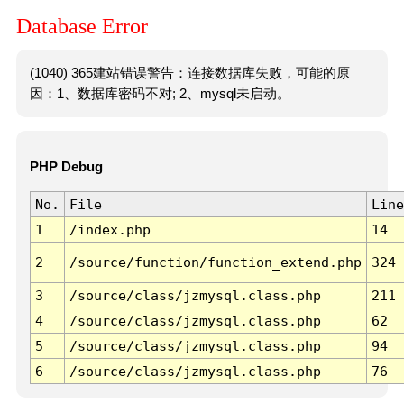
Database Error
(1040) 365建站错误警告：连接数据库失败，可能的原
因：1、数据库密码不对; 2、mysql未启动。
PHP Debug
No.
File
Line
1
/index.php
14
2
/source/function/function_extend.php
324
3
/source/class/jzmysql.class.php
211
4
/source/class/jzmysql.class.php
62
5
/source/class/jzmysql.class.php
94
6
/source/class/jzmysql.class.php
76