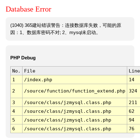
Database Error
(1040) 365建站错误警告：连接数据库失败，可能的原
因：1、数据库密码不对; 2、mysql未启动。
PHP Debug
No.
File
Line
1
/index.php
14
2
/source/function/function_extend.php
324
3
/source/class/jzmysql.class.php
211
4
/source/class/jzmysql.class.php
62
5
/source/class/jzmysql.class.php
94
6
/source/class/jzmysql.class.php
76