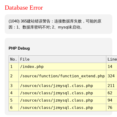
Database Error
(1040) 365建站错误警告：连接数据库失败，可能的原
因：1、数据库密码不对; 2、mysql未启动。
PHP Debug
No.
File
Line
1
/index.php
14
2
/source/function/function_extend.php
324
3
/source/class/jzmysql.class.php
211
4
/source/class/jzmysql.class.php
62
5
/source/class/jzmysql.class.php
94
6
/source/class/jzmysql.class.php
76