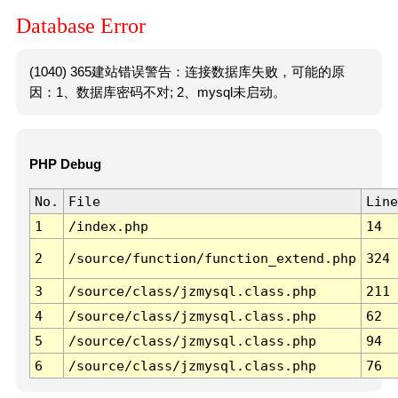
Database Error
(1040) 365建站错误警告：连接数据库失败，可能的原
因：1、数据库密码不对; 2、mysql未启动。
PHP Debug
No.
File
Line
1
/index.php
14
2
/source/function/function_extend.php
324
3
/source/class/jzmysql.class.php
211
4
/source/class/jzmysql.class.php
62
5
/source/class/jzmysql.class.php
94
6
/source/class/jzmysql.class.php
76