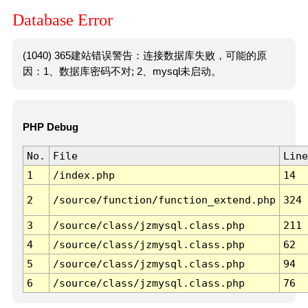
Database Error
(1040) 365建站错误警告：连接数据库失败，可能的原
因：1、数据库密码不对; 2、mysql未启动。
PHP Debug
No.
File
Line
1
/index.php
14
2
/source/function/function_extend.php
324
3
/source/class/jzmysql.class.php
211
4
/source/class/jzmysql.class.php
62
5
/source/class/jzmysql.class.php
94
6
/source/class/jzmysql.class.php
76