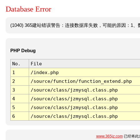
Database Error
(1040) 365建站错误警告：连接数据库失败，可能的原因：1、数
PHP Debug
No.
File
1
/index.php
2
/source/function/function_extend.php
3
/source/class/jzmysql.class.php
4
/source/class/jzmysql.class.php
5
/source/class/jzmysql.class.php
6
/source/class/jzmysql.class.php
www.365jz.com
已经将此