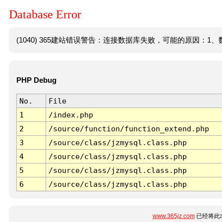
Database Error
(1040) 365建站错误警告：连接数据库失败，可能的原因：1、数
PHP Debug
No.
File
1
/index.php
2
/source/function/function_extend.php
3
/source/class/jzmysql.class.php
4
/source/class/jzmysql.class.php
5
/source/class/jzmysql.class.php
6
/source/class/jzmysql.class.php
www.365jz.com
已经将此