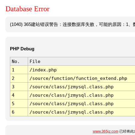
Database Error
(1040) 365建站错误警告：连接数据库失败，可能的原因：1、数
PHP Debug
No.
File
1
/index.php
2
/source/function/function_extend.php
3
/source/class/jzmysql.class.php
4
/source/class/jzmysql.class.php
5
/source/class/jzmysql.class.php
6
/source/class/jzmysql.class.php
www.365jz.com
已经将此